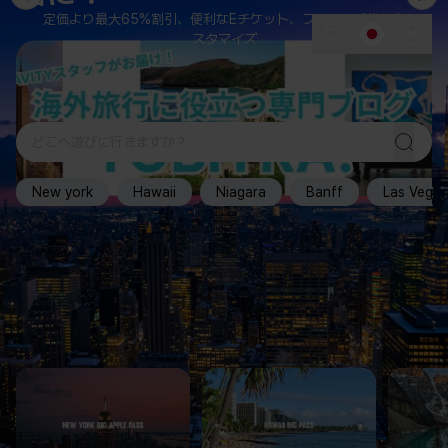
定価より最大65%割引、便利なEチケット、フレキシブルなカ
スタマイズ
New york
Hawaii
Niagara
Banff
Las Vega
여름에 먼저 담는 여행
추천⭐
즉시확정⚡
추천⭐
Las Vegas
Tokyo
미술관/박물관
필요한 것만 담아, 여행을 더 쉽게 빅패스
헬기를타고~
🚁
Canyon
도쿄 팀랩 플래닛
[라스베가스 시내출발] 스트립 하이
¥
3,800
~
JP
라이트 나이트 헬기 투어 (15분 탑
$
116
US
$
129
US
승)