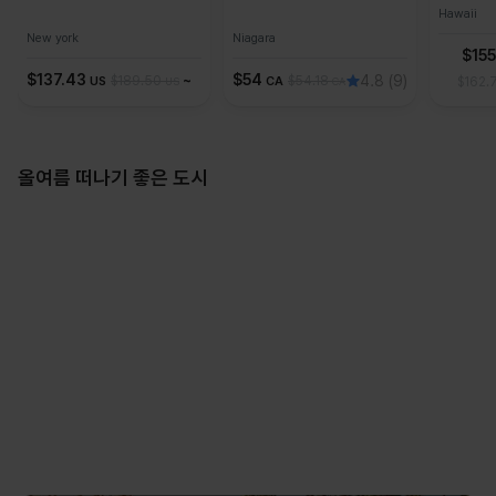
Hawaii
New york
Niagara
$
15
$
137.43
~
$
54
4.8
(9)
US
$
189.50
CA
$
54.18
$
162.
US
CA
올여름 떠나기 좋은 도시