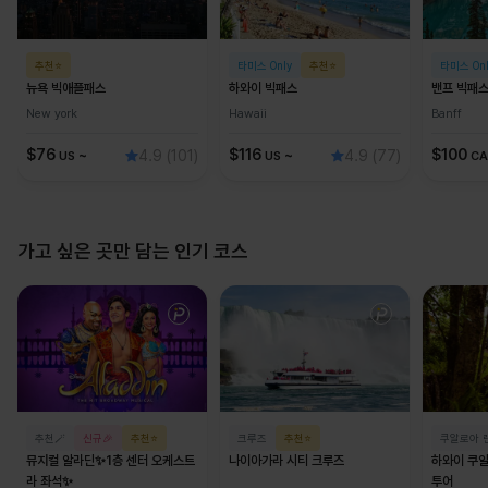
추천⭐
타미스 Only
추천⭐
타미스 Onl
뉴욕 빅애플패스
하와이 빅패스
밴프 빅패
New york
Hawaii
Banff
$
76
~
$
116
~
$
100
4.9
(101)
4.9
(77)
US
US
C
가고 싶은 곳만 담는 인기 코스
추천🪄
신규🎉
추천⭐
크루즈
추천⭐
쿠알로아 
뮤지컬 알라딘✨1층 센터 오케스트
나이아가라 시티 크루즈
하와이 쿠알
라 좌석✨
투어