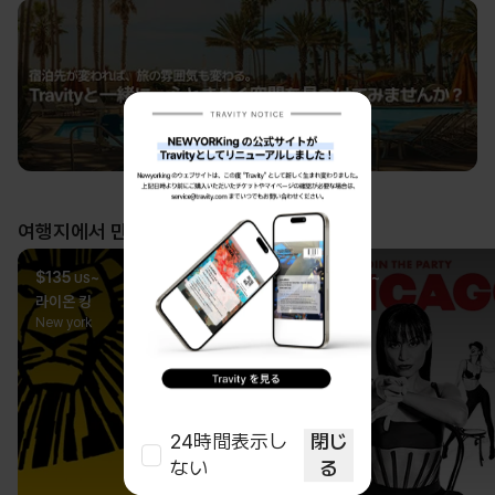
United States
United States
Canada
New york
Hawaii
Niagara
여행지에서 만나는 공연
$
135
~
$
74.25
~
US
US
라이온 킹
시카고
New york
New york
24時間表示し
閉じ
ない
る