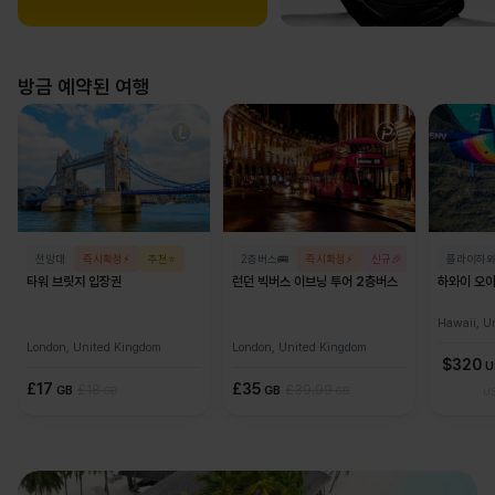
방금 예약된 여행
전망대
즉시확정⚡
추천⭐
2층버스🚌
즉시확정⚡
신규🎉
플라이하와
타워 브릿지 입장권
런던 빅버스 이브닝 투어 2층버스
하와이 오
Hawaii, U
London, United Kingdom
London, United Kingdom
$
320
U
£
17
£
35
GB
£
18
GB
£
39.99
GB
GB
U